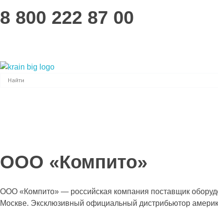
8 800 222 87 00
K-Rain — Оборудование для систем автоматического полива.
Роторные оросители, статические оросители, контроллеры орошения, ротационные форсунки и принадлежности для орошения коммерческих и домашних систем полива от K-Rain.
ООО «Компито»
ООО «Компито» — российская компания поставщик оборудов
Москве. Эксклюзивный официальный дистрибьютор америка