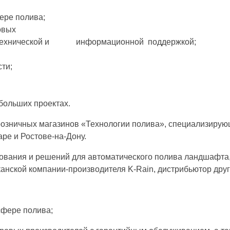
ере полива;
овых
же технической и информационной поддержкой;
ти;
больших проектах.
 розничных магазинов «Технологии полива», специализиру
ре и Ростове-на-Дону.
ания и решений для автоматического полива ландшафта, п
нской компании-производителя K-Rain, дистрибьютор дру
сфере полива;