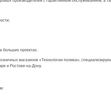
ировых производителей с гарантийным обслуживанием, а т
ости;
а больших проектах.
 розничных магазинов «Технологии полива», специализиру
ре и Ростове-на-Дону.
м: