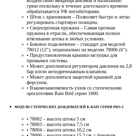
воздействию микроорганизмов и налипанию
грязи поскольку в течение длительного времени
обрабатывается УФ ингибиторами.
• Шток с храповиком – Позволяет быстро и легко
регулировать стартовую позицию.
• Сверхпрочная пружина – Самая прочная
пружина в отрасли, обеспечивающая полное
втягивание штока в любых условиях.
• Боковое подключение – стандарт для моделей
78012 (12"), опционально на моделях 78006 (6").
• Предустановленная крышка-заглушка для
промывки системы.
• Может дополняться регулятором давления на 2,8
бар и/или антидреннажным клапаном.
• Может дополняться защитной крышкой для
форсунок.
• Взаимозаменяемость узлов со статическими
оросителями Rain Bird серии 1800.
МОДЕЛИ СТАТИЧЕСКИХ ДОЖДЕВАТЕЛЕЙ K-RAIN СЕРИИ PRO-S
• 78002 – высота штока 5 см
• 78003 – высота штока 7,5 см
• 78004 – высота штока 10,2 см
• 78006 – высота штока 15,2 см, с боковым