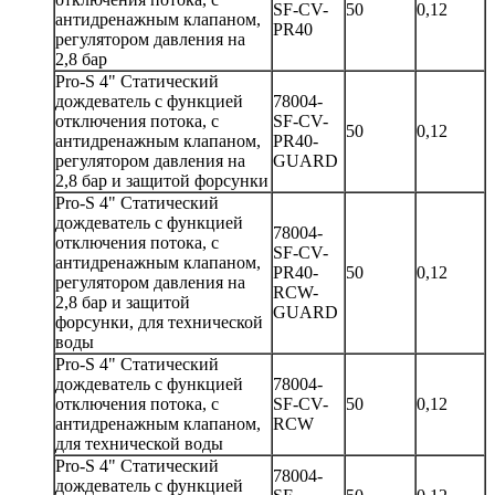
SF-CV-
50
0,12
антидренажным клапаном,
PR40
регулятором давления на
2,8 бар
Pro-S 4" Статический
дождеватель с функцией
78004-
отключения потока, с
SF-CV-
50
0,12
антидренажным клапаном,
PR40-
регулятором давления на
GUARD
2,8 бар и защитой форсунки
Pro-S 4" Статический
дождеватель с функцией
78004-
отключения потока, с
SF-CV-
антидренажным клапаном,
PR40-
50
0,12
регулятором давления на
RCW-
2,8 бар и защитой
GUARD
форсунки, для технической
воды
Pro-S 4" Статический
дождеватель с функцией
78004-
отключения потока, с
SF-CV-
50
0,12
антидренажным клапаном,
RCW
для технической воды
Pro-S 4" Статический
78004-
дождеватель с функцией