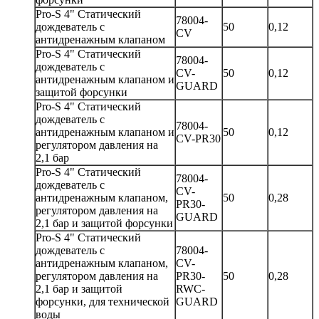
Pro-S 4" Статический
78004-
дождеватель с
50
0,12
CV
антидренажным клапаном
Pro-S 4" Статический
78004-
дождеватель с
CV-
50
0,12
антидренажным клапаном и
GUARD
защитой форсунки
Pro-S 4" Статический
дождеватель с
78004-
антидренажным клапаном и
50
0,12
CV-PR30
регулятором давления на
2,1 бар
Pro-S 4" Статический
78004-
дождеватель с
CV-
антидренажным клапаном,
50
0,28
PR30-
регулятором давления на
GUARD
2,1 бар и защитой форсунки
Pro-S 4" Статический
дождеватель с
78004-
антидренажным клапаном,
CV-
регулятором давления на
PR30-
50
0,28
2,1 бар и защитой
RWC-
форсунки, для технической
GUARD
воды