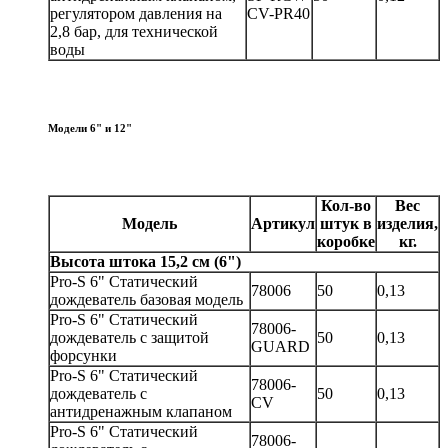
регулятором давления на
CV-PR40
2,8 бар, для технической
воды
Модели 6" и 12"
Кол-во
Вес
Модель
Артикул
штук в
изделия,
коробке
кг.
Высота штока 15,2 см (6")
Pro-S 6" Статический
78006
50
0,13
дождеватель базовая модель
Pro-S 6" Статический
78006-
дождеватель с защитой
50
0,13
GUARD
форсунки
Pro-S 6" Статический
78006-
дождеватель с
50
0,13
CV
антидренажным клапаном
Pro-S 6" Статический
78006-