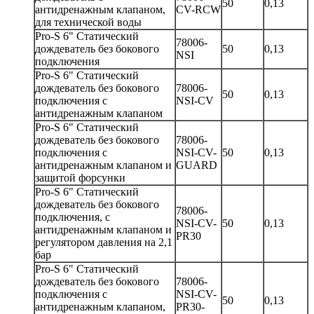
50
0,13
антидренажным клапаном,
CV-RCW
для технической воды
Pro-S 6" Статический
78006-
дождеватель без бокового
50
0,13
NSI
подключения
Pro-S 6" Статический
дождеватель без бокового
78006-
50
0,13
подключения с
NSI-CV
антидренажным клапаном
Pro-S 6" Статический
дождеватель без бокового
78006-
подключения с
NSI-CV-
50
0,13
антидренажным клапаном и
GUARD
защитой форсунки
Pro-S 6" Статический
дождеватель без бокового
78006-
подключения, с
NSI-CV-
50
0,13
антидренажным клапаном и
PR30
регулятором давления на 2,1
бар
Pro-S 6" Статический
дождеватель без бокового
78006-
подключения с
NSI-CV-
50
0,13
антидренажным клапаном,
PR30-