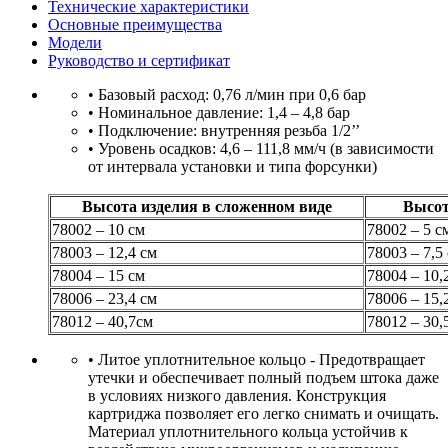
Технические характеристики
Основные преимущества
Модели
Руководство и сертификат
• Базовый расход: 0,76 л/мин при 0,6 бар
• Номинальное давление: 1,4 – 4,8 бар
• Подключение: внутренняя резьба 1/2’’
• Уровень осадков: 4,6 – 111,8 мм/ч (в зависимости
от интервала установки и типа форсунки)
Высота изделия в сложенном виде
Высот
78002 – 10 см
78002 – 5 см
78003 – 12,4 см
78003 – 7,5 
78004 – 15 см
78004 – 10,2
78006 – 23,4 см
78006 – 15,2
78012 – 40,7см
78012 – 30,
• Литое уплотнительное кольцо - Предотвращает
утечки и обеспечивает полный подъем штока даже
в условиях низкого давления. Конструкция
картриджа позволяет его легко снимать и очищать.
Материал уплотнительного кольца устойчив к