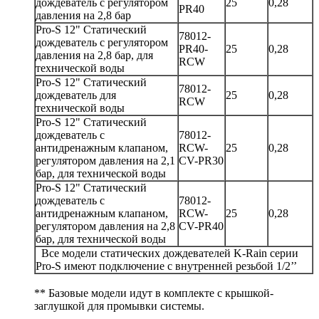
дождеватель с регулятором
25
0,28
PR40
давления на 2,8 бар
Pro-S 12" Статический
78012-
дождеватель с регулятором
PR40-
25
0,28
давления на 2,8 бар, для
RCW
технической воды
Pro-S 12" Статический
78012-
дождеватель для
25
0,28
RCW
технической воды
Pro-S 12" Статический
дождеватель с
78012-
антидренажным клапаном,
RCW-
25
0,28
регулятором давления на 2,1
CV-PR30
бар, для технической воды
Pro-S 12" Статический
дождеватель с
78012-
антидренажным клапаном,
RCW-
25
0,28
регулятором давления на 2,8
CV-PR40
бар, для технической воды
Все модели статических дождевателей K-Rain серии
Pro-S имеют подключение с внутренней резьбой 1/2’’
** Базовые модели идут в комплекте с крышкой-
заглушкой для промывки системы.