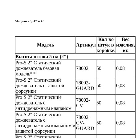
Модели 2", 3" и 4"
Кол-во
Вес
Модель
Артикул
штук в
изделия,
коробке.
кг.
Высота штока 5 см (2")
Pro-S 2" Статический
дождеватель базовая
78002
50
0,08
модель**
Pro-S 2" Статический
78002-
дождеватель с защитой
50
0,08
GUARD
форсунки
Pro-S 2" Статический
78002-
дождеватель с
50
0,08
CV
антидренажным клапаном
Pro-S 2" Статический
78002-
дождеватель с
CV-
50
0,08
антидренажным клапаном и
GUARD
защитой форсунки
Pro-S 2" Статический