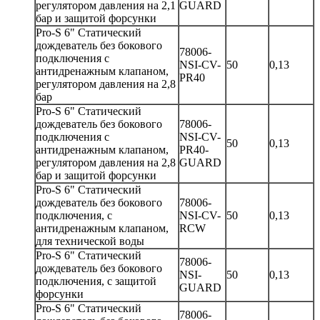
регулятором давления на 2,1
GUARD
бар и защитой форсунки
Pro-S 6" Статический
дождеватель без бокового
78006-
подключения с
NSI-CV-
50
0,13
антидренажным клапаном,
PR40
регулятором давления на 2,8
бар
Pro-S 6" Статический
дождеватель без бокового
78006-
подключения с
NSI-CV-
50
0,13
антидренажным клапаном,
PR40-
регулятором давления на 2,8
GUARD
бар и защитой форсунки
Pro-S 6" Статический
дождеватель без бокового
78006-
подключения, с
NSI-CV-
50
0,13
антидренажным клапаном,
RCW
для технической воды
Pro-S 6" Статический
78006-
дождеватель без бокового
NSI-
50
0,13
подключения, с защитой
GUARD
форсунки
Pro-S 6" Статический
78006-