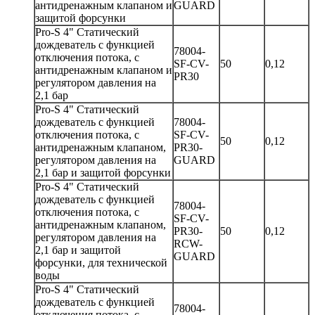
антидренажным клапаном и
GUARD
защитой форсунки
Pro-S 4" Статический
дождеватель с функцией
78004-
отключения потока, с
SF-CV-
50
0,12
антидренажным клапаном и
PR30
регулятором давления на
2,1 бар
Pro-S 4" Статический
дождеватель с функцией
78004-
отключения потока, с
SF-CV-
50
0,12
антидренажным клапаном,
PR30-
регулятором давления на
GUARD
2,1 бар и защитой форсунки
Pro-S 4" Статический
дождеватель с функцией
78004-
отключения потока, с
SF-CV-
антидренажным клапаном,
PR30-
50
0,12
регулятором давления на
RCW-
2,1 бар и защитой
GUARD
форсунки, для технической
воды
Pro-S 4" Статический
дождеватель с функцией
78004-
отключения потока, с