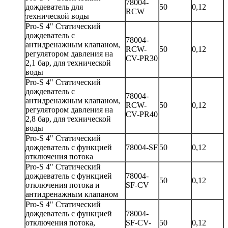
78004-
дождеватель для
50
0,12
RCW
технической воды
Pro-S 4" Статический
дождеватель с
78004-
антидренажным клапаном,
RCW-
50
0,12
регулятором давления на
CV-PR30
2,1 бар, для технической
воды
Pro-S 4" Статический
дождеватель с
78004-
антидренажным клапаном,
RCW-
50
0,12
регулятором давления на
CV-PR40
2,8 бар, для технической
воды
Pro-S 4" Статический
дождеватель с функцией
78004-SF
50
0,12
отключения потока
Pro-S 4" Статический
дождеватель с функцией
78004-
50
0,12
отключения потока и
SF-CV
антидренажным клапаном
Pro-S 4" Статический
дождеватель с функцией
78004-
отключения потока,
SF-CV-
50
0,12