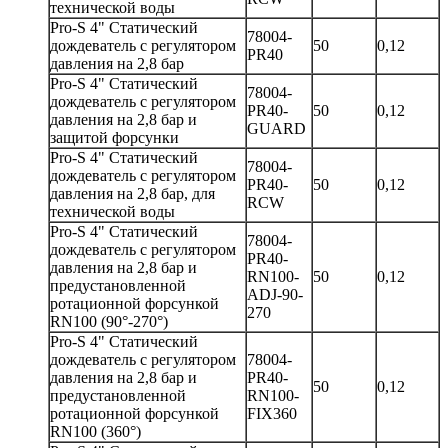
технической воды
Pro-S 4" Статический
78004-
дождеватель с регулятором
50
0,12
PR40
давления на 2,8 бар
Pro-S 4" Статический
78004-
дождеватель с регулятором
PR40-
50
0,12
давления на 2,8 бар и
GUARD
защитой форсунки
Pro-S 4" Статический
78004-
дождеватель с регулятором
PR40-
50
0,12
давления на 2,8 бар, для
RCW
технической воды
Pro-S 4" Статический
78004-
дождеватель с регулятором
PR40-
давления на 2,8 бар и
RN100-
50
0,12
предустановленной
ADJ-90-
ротационной форсункой
270
RN100 (90°-270°)
Pro-S 4" Статический
дождеватель с регулятором
78004-
давления на 2,8 бар и
PR40-
50
0,12
предустановленной
RN100-
ротационной форсункой
FIX360
RN100 (360°)