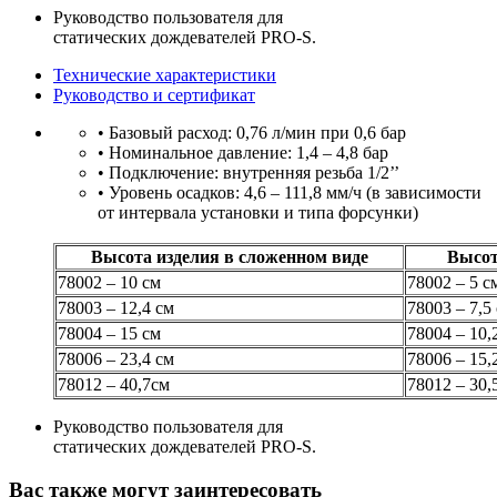
Руководство пользователя для
статических дождевателей PRO-S.
Технические характеристики
Руководство и сертификат
• Базовый расход: 0,76 л/мин при 0,6 бар
• Номинальное давление: 1,4 – 4,8 бар
• Подключение: внутренняя резьба 1/2’’
• Уровень осадков: 4,6 – 111,8 мм/ч (в зависимости
от интервала установки и типа форсунки)
Высота изделия в сложенном виде
Высот
78002 – 10 см
78002 – 5 см
78003 – 12,4 см
78003 – 7,5 
78004 – 15 см
78004 – 10,2
78006 – 23,4 см
78006 – 15,2
78012 – 40,7см
78012 – 30,
Руководство пользователя для
статических дождевателей PRO-S.
Вас также могут заинтересовать