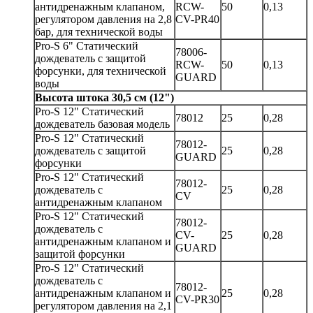
антидренажным клапаном,
RCW-
50
0,13
регулятором давления на 2,8
CV-PR40
бар, для технической воды
Pro-S 6" Статический
78006-
дождеватель с защитой
RCW-
50
0,13
форсунки, для технической
GUARD
воды
Высота штока 30,5 см (12")
Pro-S 12" Статический
78012
25
0,28
дождеватель базовая модель
Pro-S 12" Статический
78012-
дождеватель с защитой
25
0,28
GUARD
форсунки
Pro-S 12" Статический
78012-
дождеватель с
25
0,28
CV
антидренажным клапаном
Pro-S 12" Статический
78012-
дождеватель с
CV-
25
0,28
антидренажным клапаном и
GUARD
защитой форсунки
Pro-S 12" Статический
дождеватель с
78012-
антидренажным клапаном и
25
0,28
CV-PR30
регулятором давления на 2,1