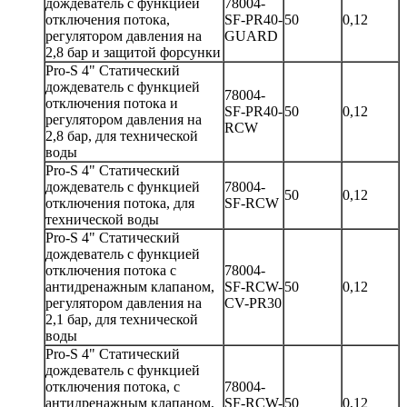
дождеватель с функцией
78004-
отключения потока,
SF-PR40-
50
0,12
регулятором давления на
GUARD
2,8 бар и защитой форсунки
Pro-S 4" Статический
дождеватель с функцией
78004-
отключения потока и
SF-PR40-
50
0,12
регулятором давления на
RCW
2,8 бар, для технической
воды
Pro-S 4" Статический
дождеватель с функцией
78004-
50
0,12
отключения потока, для
SF-RCW
технической воды
Pro-S 4" Статический
дождеватель с функцией
отключения потока с
78004-
антидренажным клапаном,
SF-RCW-
50
0,12
регулятором давления на
CV-PR30
2,1 бар, для технической
воды
Pro-S 4" Статический
дождеватель с функцией
отключения потока, с
78004-
антидренажным клапаном,
SF-RCW-
50
0,12