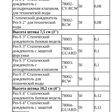
дождеватель с
78002-
50
0,08
антидренажным клапаном,
CV-RCW
для технической воды
Статический дождеватель
78002-
Pro-S 2" для технической
50
0,08
RCW
воды
Высота штока 7,5 см (3")
Pro-S 3" Статический
78003
50
0,1
дождеватель базовая модель
Pro-S 3" Статический
78003-
дождеватель с защитой
50
0,1
GUARD
форсунки
Pro-S 3" Статический
78003-
дождеватель с
50
0,1
CV
антидренажным клапаном
Pro-S 3" Статический
78002-
дождеватель для
50
0,1
RCW
технической воды
Высота штока 10,2 см (4")
Pro-S 4" Статический
78004
50
0,12
дождеватель базовая модель
Pro-S 4" Статический
78004-
дождеватель с защитой
50
0,12
GUARD
форсунки