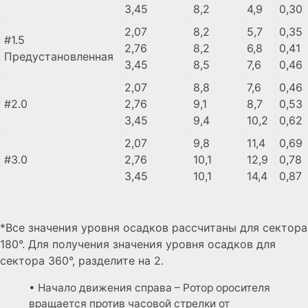
3,45
8,2
4,9
0,30
2,07
8,2
5,7
0,35
#1.5
2,76
8,2
6,8
0,41
Предустановленная
3,45
8,5
7,6
0,46
2,07
8,8
7,6
0,46
#2.0
2,76
9,1
8,7
0,53
3,45
9,4
10,2
0,62
2,07
9,8
11,4
0,69
#3.0
2,76
10,1
12,9
0,78
3,45
10,1
14,4
0,87
*Все значения уровня осадков рассчитаны для сектора
180°. Для получения значения уровня осадков для
сектора 360°, разделите на 2.
• Начало движения справа – Ротор оросителя
вращается против часовой стрелки от