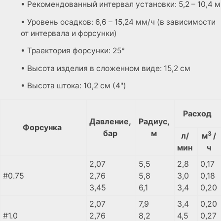
• Рекомендованный интервал установки: 5,2 – 10,4 м
• Уровень осадков: 6,6 – 15,24 мм/ч (в зависимости
от интервала и форсунки)
• Траектория форсунки: 25°
• Высота изделия в сложенном виде: 15,2 см
• Высота штока: 10,2 см (4")
Расход
Давление,
Радиус,
Форсунка
бар
м
3
л/
м
/
мин
ч
2,07
5,5
2,8
0,17
#0.75
2,76
5,8
3,0
0,18
3,45
6,1
3,4
0,20
2,07
7,9
3,4
0,20
#1.0
2,76
8,2
4,5
0,27