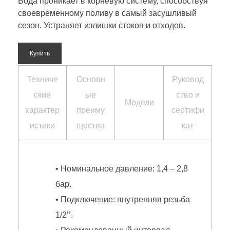
Вода проникает в корневую систему, способствуя
своевременному поливу в самый засушливый
сезон. Устраняет излишки стоков и отходов.
Купить
Техниче
Основн
Руковод
ские
ые
ство и
Модели
характер
преиму
сертифи
истики
щества
кат
• Номинальное давление: 1,4 – 2,8
бар.
• Подключение: внутренняя резьба
1/2’’.