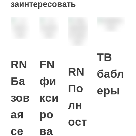
заинтересовать
TB
RN
FN
RN
бабл
Ба
фи
По
еры
зов
кси
лн
ая
ро
ост
се
ва