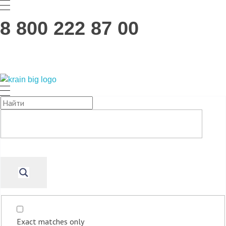
8 800 222 87 00
Заказать звонок
K-Rain — Оборудование для систем автоматического полива.
Роторные оросители, статические оросители, контроллеры орошения, ротационные форсунки и принадлежности для орошения коммерческих и домашних систем полива от K-Rain.
Exact matches only